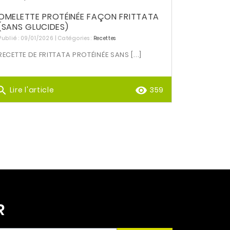
OMELETTE PROTÉINÉE FAÇON FRITTATA
(SANS GLUCIDES)
Publié : 09/01/2026 | Catégories :
Recettes
RECETTE DE FRITTATA PROTÉINÉE SANS [...]
arch
remove_red_eye
Lire l'article
359
R