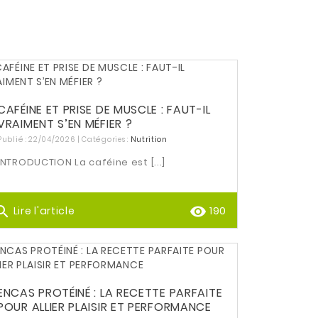
CAFÉINE ET PRISE DE MUSCLE : FAUT-IL
VRAIMENT S’EN MÉFIER ?
Publié : 22/04/2026 | Catégories :
Nutrition
INTRODUCTION La caféine est [...]
arch
remove_red_eye
Lire l'article
190
ENCAS PROTÉINÉ : LA RECETTE PARFAITE
POUR ALLIER PLAISIR ET PERFORMANCE