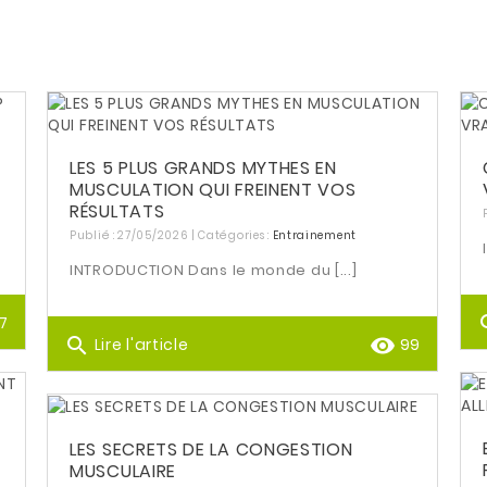
LES 5 PLUS GRANDS MYTHES EN
MUSCULATION QUI FREINENT VOS
RÉSULTATS
Publié : 27/05/2026 | Catégories :
Entrainement
INTRODUCTION Dans le monde du [...]
se
7
search
remove_red_eye
Lire l'article
99
LES SECRETS DE LA CONGESTION
MUSCULAIRE