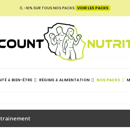
💪 -10% SUR TOUS NOS PACKS
VOIR LES PACKS
NTÉ & BIEN-ÊTRE
RÉGIME & ALIMENTATION
NOS PACKS
M
Hydratation - Électrolytes
TOUTES NOS MARQUES
trainement