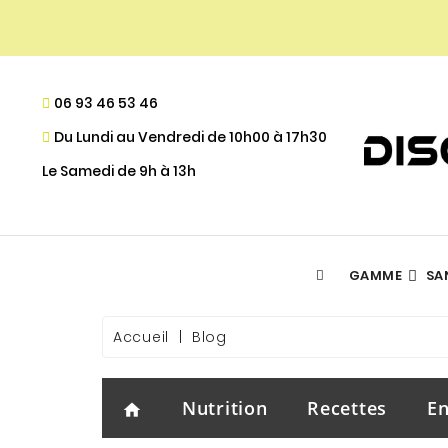
06 93 46 53 46
Du Lundi au Vendredi de 10h00 à 17h30
Le Samedi de 9h à 13h
GAMME
SA
ACIDES GRAS ESSENTIELS
DÉFINITION MUSCULAIRE
- PROGRAMME DE FIDÉLITÉ
Accueil
Blog
Nutrition
Recettes
En
home