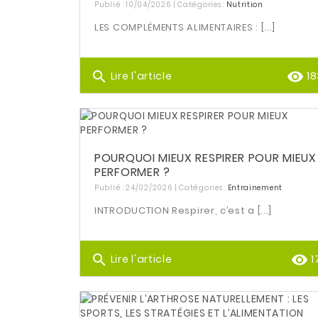
Publié : 10/04/2026 | Catégories :
Nutrition
LES COMPLÉMENTS ALIMENTAIRES : [...]
search
remove_red_eye
Lire l'article
18
POURQUOI MIEUX RESPIRER POUR MIEUX
PERFORMER ?
Publié : 24/02/2026 | Catégories :
Entrainement
INTRODUCTION Respirer, c’est a [...]
search
remove_red_eye
Lire l'article
1