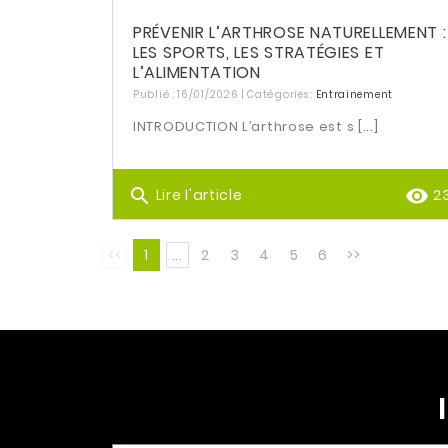
PRÉVENIR L’ARTHROSE NATURELLEMENT :
LES SPORTS, LES STRATÉGIES ET
L’ALIMENTATION
Publié : 16/01/2026 | Catégories :
Entrainement
INTRODUCTION L’arthrose est s [...]
search
remove_red_eye
Lire l'article
23
<<
1
...
2
3
4
5
6
>>