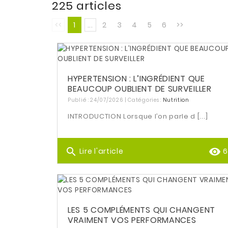
225 articles
<<
1
...
2
3
4
5
6
>>
HYPERTENSION : L’INGRÉDIENT QUE
BEAUCOUP OUBLIENT DE SURVEILLER
Publié : 24/07/2026 | Catégories :
Nutrition
INTRODUCTION Lorsque l’on parle d [...]
search
remove_red_eye
Lire l'article
6
LES 5 COMPLÉMENTS QUI CHANGENT
VRAIMENT VOS PERFORMANCES