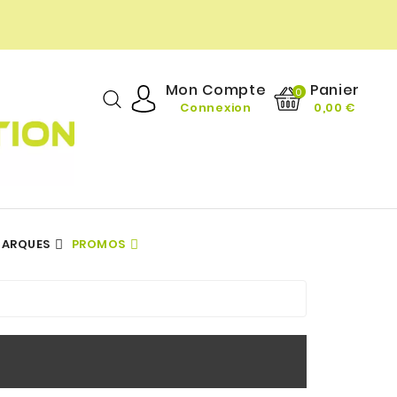
Panier
Mon Compte
0
Connexion
0,00 €
ARQUES
PROMOS
DIÉTÉTIQUE GOURMANDE
TOUTES NOS MARQUES
Vitamines & Minéraux
TOUTES NOS MARQUES