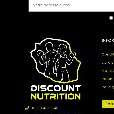
INFO
Condi
Livrai
Menti
Paiem
Politi
Cont
06 93 46 53 46