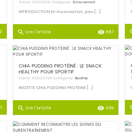
Publié : 11/03/2026 | Catégories :
Entrainement
INTRODUCTION En musculation, peu [...]
se
3
search
remove_red_eye
Lire l'article
887
CHIA PUDDING PROTÉINÉ : LE SNACK
HEALTHY POUR SPORTIF
Publié : 06/02/2026 | Catégories :
Recettes
RECETTE CHIA PUDDING PROTÉINE [...]
se
71
search
remove_red_eye
Lire l'article
458