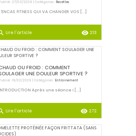
Publié : 27/03/2026 | Catégories :
Recettes
L’ENCAS FITNESS QUI VA CHANGER VOS [...]
arch
remove_red_eye
Lire l'article
213
CHAUD OU FROID : COMMENT
SOULAGER UNE DOULEUR SPORTIVE ?
Publié : 19/02/2026 | Catégories :
Entrainement
INTRODUCTION Après une séance i [...]
arch
remove_red_eye
Lire l'article
272