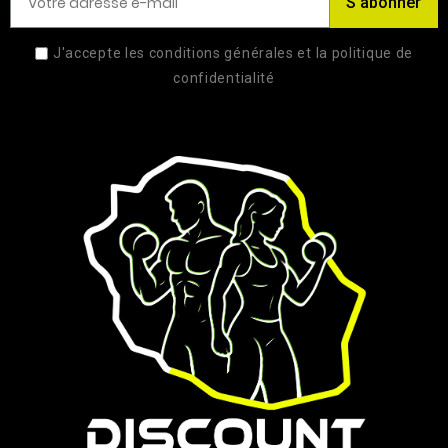
S’abonner
J'accepte les conditions générales et la politique de
confidentialité