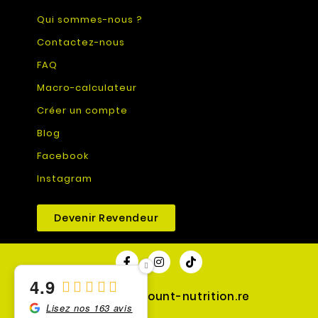
Qui sommes-nous ?
Contactez-nous
FAQ
Macro-calculateur
Créer un compte
Blog
Facebook
Instagram
Devenir Revendeur
4.9
© 2026 - discount-nutrition.re
Lisez nos 163 avis