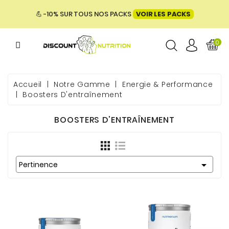
MENU
💪 -10% SUR TOUS NOS PACKS
VOIR LES PACKS
0
ME
Accueil
Notre Gamme
Energie & Performance
Boosters D'entraînement
 & BIEN-
BOOSTERS D'ENTRAÎNEMENT
E &

ENTATION
Pertinence
PACKS
UES