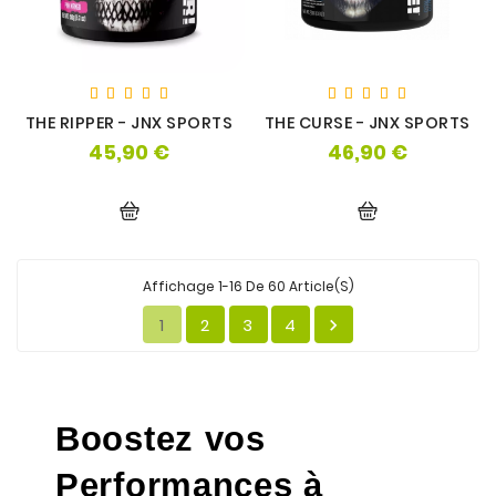
THE RIPPER - JNX SPORTS
THE CURSE - JNX SPORTS
45,90 €
46,90 €
Prix
Prix
Affichage 1-16 De 60 Article(s)
1
2
3
4

Boostez vos 
Performances à 