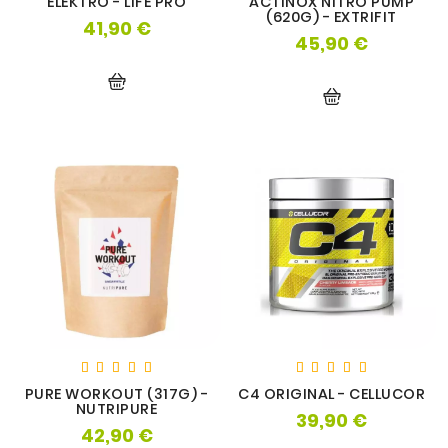
ELEKTRO - LIFE PRO
ACTINOX NITRO PUMP
(620G) - EXTRIFIT
41,90 €
Prix
45,90 €
Prix
PURE WORKOUT (317G) -
C4 ORIGINAL - CELLUCOR
NUTRIPURE
39,90 €
Prix
42,90 €
Prix