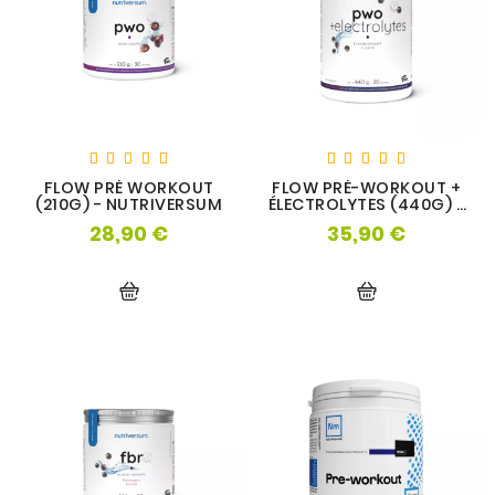
OS
FLOW PRÉ WORKOUT
FLOW PRÉ-WORKOUT +
(210G) - NUTRIVERSUM
ÉLECTROLYTES (440G) -
NUTRIVERSUM
28,90 €
35,90 €
Prix
Prix