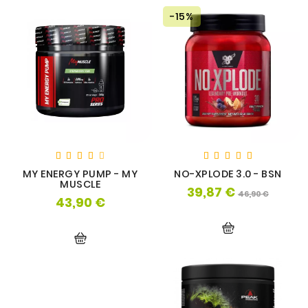
-15%
MY ENERGY PUMP - MY
NO-XPLODE 3.0 - BSN
MUSCLE
39,87 €
Prix
Prix
46,90 €
43,90 €
Prix
de
base