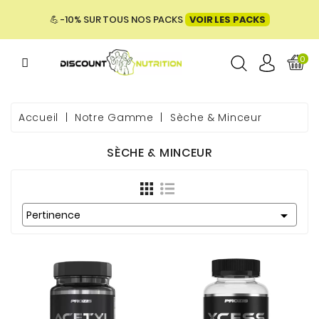
MENU
💪 -10% SUR TOUS NOS PACKS
VOIR LES PACKS
0
ME
Accueil
Notre Gamme
Sèche & Minceur
SÈCHE & MINCEUR
 & BIEN-

E &
Pertinence
ENTATION
PACKS
UES