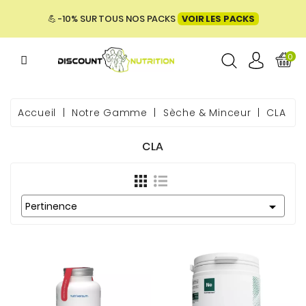
MENU
💪 -10% SUR TOUS NOS PACKS
VOIR LES PACKS
0
ME
Accueil
Notre Gamme
Sèche & Minceur
CLA
CLA
 & BIEN-

E &
Pertinence
ENTATION
PACKS
UES