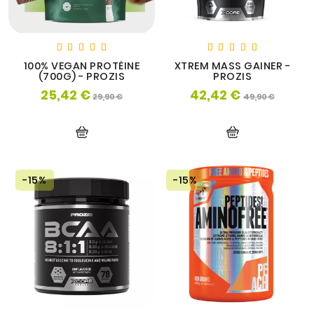
100% VEGAN PROTÉINE
XTREM MASS GAINER -
(700G) - PROZIS
PROZIS
25,42 €
42,42 €
Prix
Prix
Prix
Prix
29,90 €
49,90 €
de
de
base
base
-15%
-15%