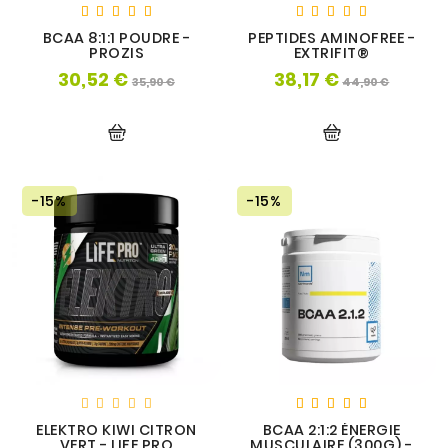
BCAA 8:1:1 POUDRE -
PEPTIDES AMINOFREE -
PROZIS
EXTRIFIT®
30,52 €
38,17 €
Prix
Prix
Prix
Prix
35,90 €
44,90 €
de
de
base
base
-15%
-15%
ELEKTRO KIWI CITRON
BCAA 2:1:2 ÉNERGIE
VERT - LIFE PRO
MUSCULAIRE (300G) -