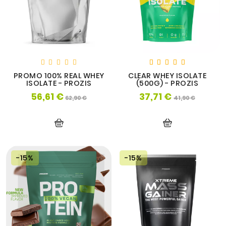
OS
PROMO 100% REAL WHEY
CLEAR WHEY ISOLATE
ISOLATE - PROZIS
(500G) - PROZIS
56,61 €
37,71 €
Prix
Prix
Prix
Prix
62,90 €
41,90 €
de
de
base
base
-15%
-15%