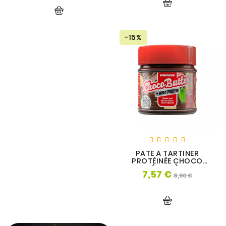
base
-15%
PÂTE À TARTINER
PROTÉINÉE CHOCO
BUTTER (200G) - PROZIS
7,57 €
Prix
Prix
8,90 €
de
base