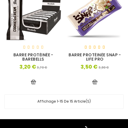
BARRE PROTÉINÉE -
BARRE PROTÉINÉE SNAP -
BAREBELLS
LIFE PRO
3,20 €
3,50 €
Prix
Prix
Prix
Prix
3,70 €
3,90 €
de
de
base
base
Affichage 1-15 De 15 Article(s)