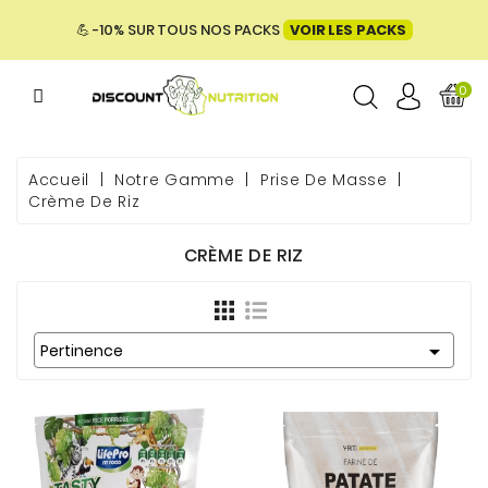
MENU
💪 -10% SUR TOUS NOS PACKS
VOIR LES PACKS
0
ME
Accueil
Notre Gamme
Prise De Masse
Crème De Riz
 & BIEN-
CRÈME DE RIZ
E &

ENTATION
Pertinence
PACKS
UES