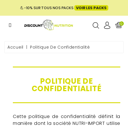
MENU
💪 -10% SUR TOUS NOS PACKS
VOIR LES PACKS
0
ME
Accueil
Politique De Confidentialité
 & BIEN-
POLITIQUE DE
E &
CONFIDENTIALITÉ
ENTATION
PACKS
Cette politique de confidentialité définit la
manière dont la société NUTRI-IMPORT utilise
UES