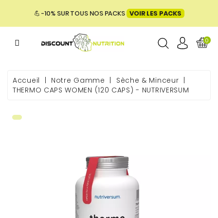
MENU
💪 -10% SUR TOUS NOS PACKS
VOIR LES PACKS
0
ME
Accueil
Notre Gamme
Sèche & Minceur
THERMO CAPS WOMEN (120 CAPS) - NUTRIVERSUM
 & BIEN-
E &
ENTATION
PACKS
UES