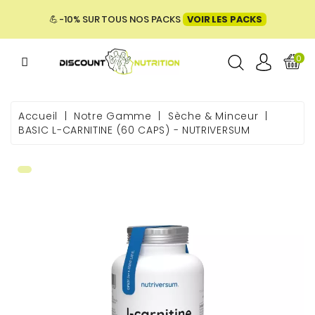
MENU
💪 -10% SUR TOUS NOS PACKS
VOIR LES PACKS
0
ME
Accueil
Notre Gamme
Sèche & Minceur
BASIC L-CARNITINE (60 CAPS) - NUTRIVERSUM
 & BIEN-
E &
ENTATION
PACKS
UES