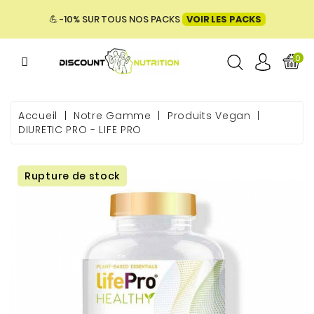
MENU
💪 -10% SUR TOUS NOS PACKS
VOIR LES PACKS
0
ME
Accueil
Notre Gamme
Produits Vegan
DIURETIC PRO - LIFE PRO
 & BIEN-
Rupture de stock
E &
ENTATION
PACKS
UES