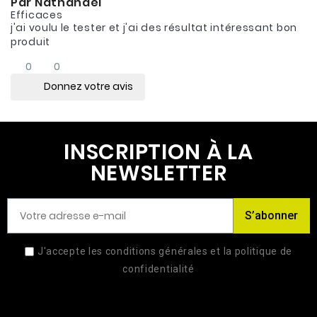
Par Nathanael
Efficaces
j'ai voulu le tester et j'ai des résultat intéressant bon
produit
0
0
Donnez votre avis
INSCRIPTION À LA
NEWSLETTER
S’abonner
J'accepte les conditions générales et la politique de
confidentialité