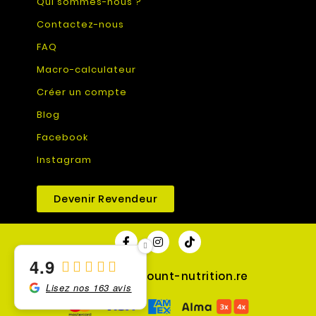
Qui sommes-nous ?
Contactez-nous
FAQ
Macro-calculateur
Créer un compte
Blog
Facebook
Instagram
Devenir Revendeur
4.9
© 2026 - discount-nutrition.re
Lisez nos 163 avis