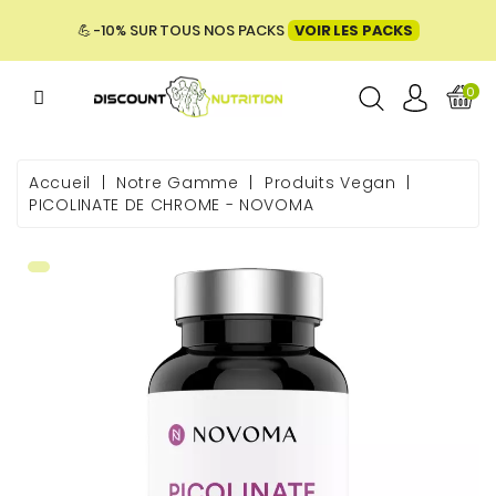
MENU
💪 -10% SUR TOUS NOS PACKS
VOIR LES PACKS
0
ME
Accueil
Notre Gamme
Produits Vegan
PICOLINATE DE CHROME - NOVOMA
 & BIEN-
E &
ENTATION
PACKS
UES