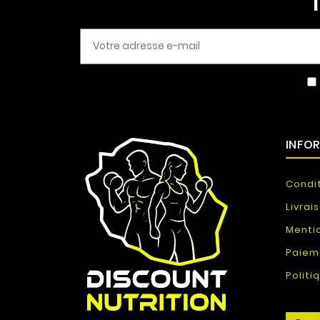
INFO
Condi
Livrai
Menti
Paiem
Politi