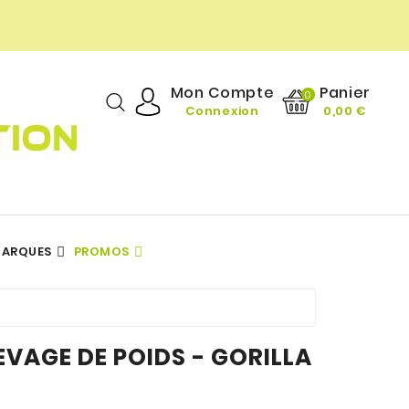
Panier
Mon Compte
0
Connexion
0,00 €
ARQUES
PROMOS
DIÉTÉTIQUE GOURMANDE
TOUTES NOS MARQUES
Vitamines & Minéraux
TOUTES NOS MARQUES
VAGE DE POIDS - GORILLA