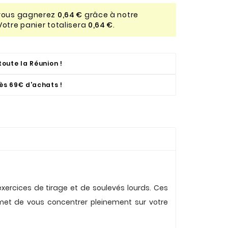
 vous gagnerez
0,64 €
grâce à notre
Votre panier totalisera
0,64 €
.
toute la Réunion !
dès 69€ d'achats !
xercices de tirage et de soulevés lourds. Ces
rmet de vous concentrer pleinement sur votre