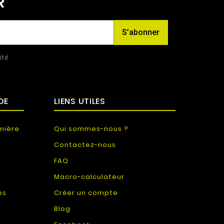
R
S’abonner
ité
DE
LIENS UTILES
mière
Qui sommes-nous ?
Contactez-nous
FAQ
Macro-calculateur
es
Créer un compte
Blog