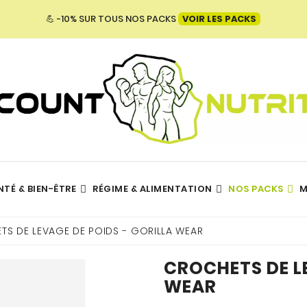
💪 -10% SUR TOUS NOS PACKS
VOIR LES PACKS
NTÉ & BIEN-ÊTRE
RÉGIME & ALIMENTATION
NOS PACKS
M
Hydratation - Électrolytes
TOUTES NOS MARQUES
TS DE LEVAGE DE POIDS - GORILLA WEAR
CROCHETS DE LE
WEAR