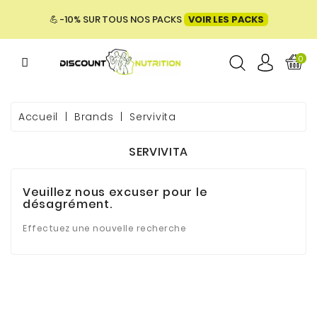
MENU
💪 -10% SUR TOUS NOS PACKS
VOIR LES PACKS
0
ME
Accueil
Brands
Servivita
SERVIVITA
 & BIEN-
Veuillez nous excuser pour le
désagrément.
E &
ENTATION
Effectuez une nouvelle recherche
PACKS
UES