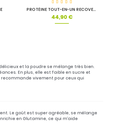
E
PROTÉINE TOUT-EN-UN RECOVERY - PROTEIN WORKS
GAINER
44,90 €
Prix
délicieux et la poudre se mélange très bien.
ces. En plus, elle est faible en sucre et
. Je recommande vivement pour ceux qui
ment. Le goût est super agréable, se mélange
st enrichie en Glutamine, ce qui m’aide