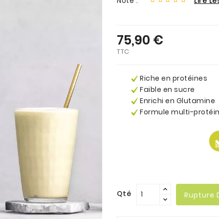
Note :
Lire Le
75,90 €
TTC
Riche en protéines
Faible en sucre
Enrichi en Glutamine
Formule multi-protéi
.
.
Qté
Rupture 