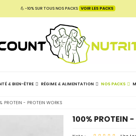
💪 -10% SUR TOUS NOS PACKS
VOIR LES PACKS
NTÉ & BIEN-ÊTRE
RÉGIME & ALIMENTATION
NOS PACKS
M
Hydratation - Électrolytes
TOUTES NOS MARQUES
% PROTEIN - PROTEIN WORKS
100% PROTEIN 