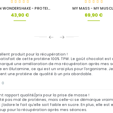
VEGAN WONDERSHAKE - PROTEIN WORKS
MY MASS - MY MUSCL
43,90 €
69,90 €
Prix
Prix
llent produit pour la récupération !
satisfait de cette protéine 100% TPW. Le goût chocolat est 
emarqué une amélioration de ma récupération après mes séan
ie en Glutamine, ce qui est un vrai plus pour l’organisme
ent une protéine de qualité à un prix abordable.
0
nt rapport qualité/prix pour la prise de masse !
esté pas mal de protéines, mais celle-ci se démarque vrai
t j’adore le fait qu’elle soit faible en sucre. En plus, elle e
up pour la récupération après mes séances.