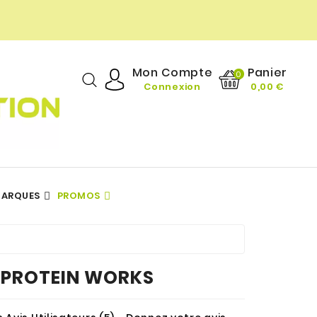
Panier
Mon Compte
0
Connexion
0,00 €
ARQUES
PROMOS
DIÉTÉTIQUE GOURMANDE
TOUTES NOS MARQUES
Vitamines & Minéraux
TOUTES NOS MARQUES
- PROTEIN WORKS