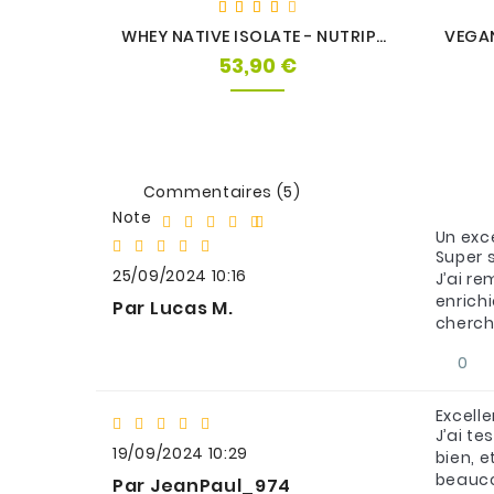
WHEY NATIVE ISOLATE - NUTRIPURE
53,90 €
Prix
Commentaires (5)
Note
Un exce
Super 
25/09/2024 10:16
J’ai r
enrich
Par Lucas M.
cherch
0
Excelle
J’ai t
19/09/2024 10:29
bien, e
beauco
Par JeanPaul_974