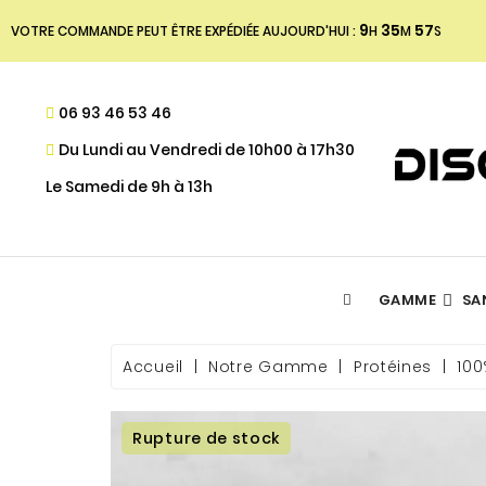
9
35
56
VOTRE COMMANDE PEUT ÊTRE EXPÉDIÉE AUJOURD'HUI :
H
M
S
06 93 46 53 46
Du Lundi au Vendredi de 10h00 à 17h30
Le Samedi de 9h à 13h
GAMME
SA
ACIDES GRAS ESSENTIELS
DÉFINITION MUSCULAIRE
- PROGRAMME DE FIDÉLITÉ
Accueil
Notre Gamme
Protéines
100
Rupture de stock