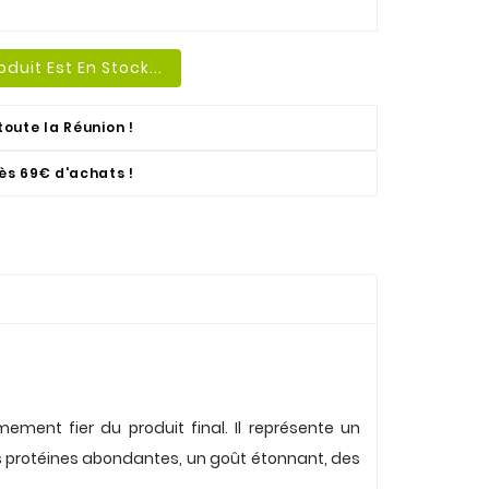
duit Est En Stock...
toute la Réunion !
dès 69€ d'achats !
mement fier du produit final. Il représente un
es protéines abondantes, un goût étonnant, des