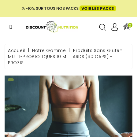
MENU
💪 -10% SUR TOUS NOS PACKS
VOIR LES PACKS
0
ME
Accueil
Notre Gamme
Produits Sans Gluten
MULTI-PROBIOTIQUES 10 MILLIARDS (30 CAPS) -
PROZIS
 & BIEN-
E &
ENTATION
PACKS
UES