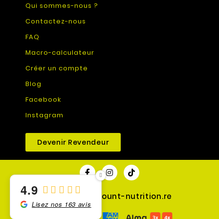
Qui sommes-nous ?
Contactez-nous
FAQ
Macro-calculateur
Créer un compte
Blog
Facebook
Instagram
Devenir Revendeur
4.9
© 2026 - discount-nutrition.re
Lisez nos 163 avis