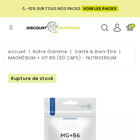
MENU
💪 -10% SUR TOUS NOS PACKS
VOIR LES PACKS
0
ME
Accueil
Notre Gamme
Santé & Bien-Être
MAGNÉSIUM + VIT B6 (60 CAPS) - NUTRIVERSUM
 & BIEN-
Rupture de stock
E &
ENTATION
PACKS
UES