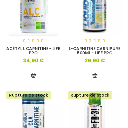
OS
ACÉTYL L CARNITINE - LIFE
L-CARNITINE CARNIPURE
PRO
500ML - LIFE PRO
34,90 €
29,90 €
Prix
Prix
Rupture de stock
Rupture de stock