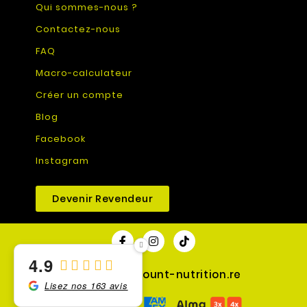
Qui sommes-nous ?
Contactez-nous
FAQ
Macro-calculateur
Créer un compte
Blog
Facebook
Instagram
Devenir Revendeur
4.9
© 2026 - discount-nutrition.re
Lisez nos 163 avis