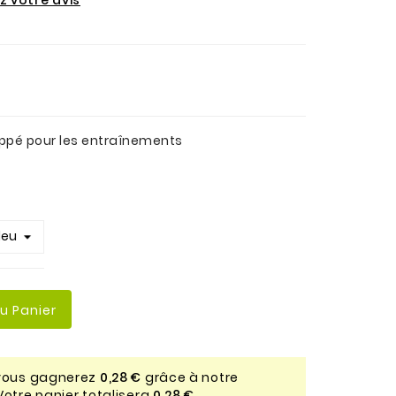
ppé pour les entraînements
Au Panier
 vous gagnerez
0,28 €
grâce à notre
Votre panier totalisera
0,28 €
.