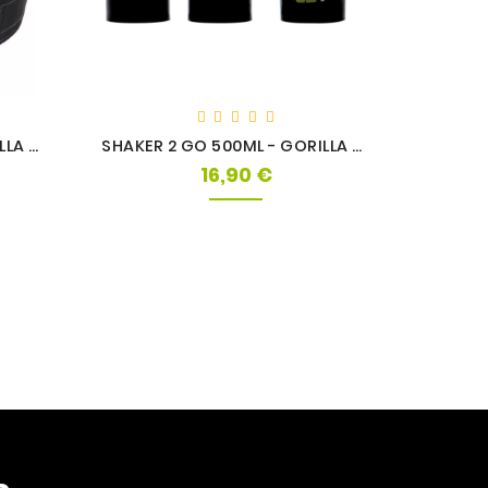
CEINTURE EN NYLON - GORILLA WEAR
SHAKER 2 GO 500ML - GORILLA WEAR
GANTS 
16,90 €
Prix