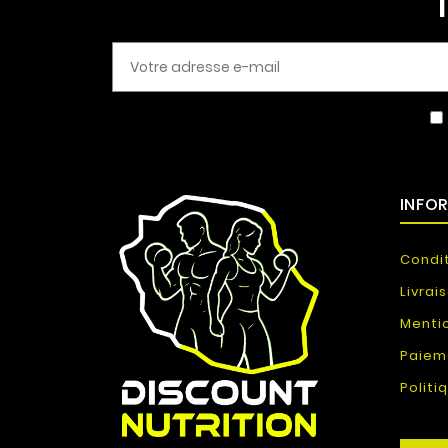
INFO
Condi
Livrai
Menti
Paiem
Politi