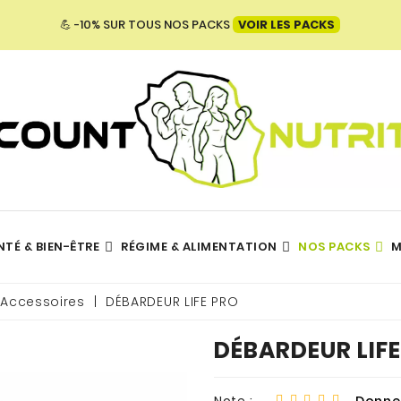
💪 -10% SUR TOUS NOS PACKS
VOIR LES PACKS
NTÉ & BIEN-ÊTRE
RÉGIME & ALIMENTATION
NOS PACKS
M
Hydratation - Électrolytes
TOUTES NOS MARQUES
 Accessoires
DÉBARDEUR LIFE PRO
DÉBARDEUR LIF
Note :
Donnez