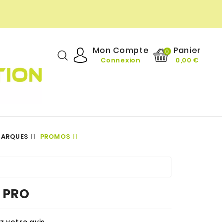
Panier
Mon Compte
0
Connexion
0,00 €
ARQUES
PROMOS
DIÉTÉTIQUE GOURMANDE
TOUTES NOS MARQUES
Vitamines & Minéraux
TOUTES NOS MARQUES
E PRO
 votre avis