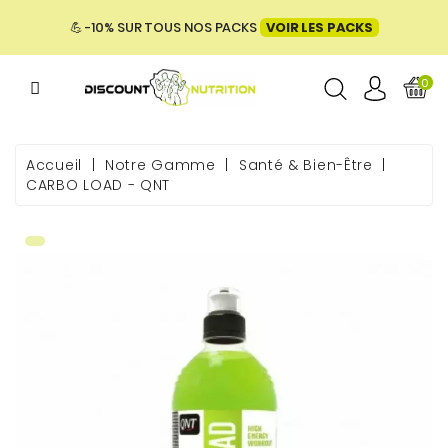
MENU
💪 -10% SUR TOUS NOS PACKS
VOIR LES PACKS
0
ME
Accueil
Notre Gamme
Santé & Bien-Être
CARBO LOAD - QNT
 & BIEN-
E &
ENTATION
PACKS
UES