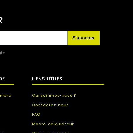
R
S’abonner
ité
DE
LIENS UTILES
mière
Qui sommes-nous ?
Contactez-nous
FAQ
Macro-calculateur