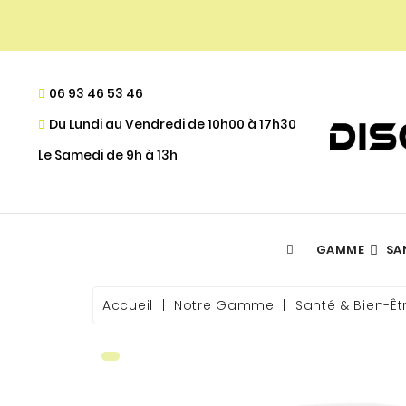
06 93 46 53 46
Du Lundi au Vendredi de 10h00 à 17h30
Le Samedi de 9h à 13h
GAMME
SA
ACIDES GRAS ESSENTIELS
DÉFINITION MUSCULAIRE
- PROGRAMME DE FIDÉLITÉ
Accueil
Notre Gamme
Santé & Bien-Êt