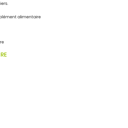
ers.
plément alimentaire
re
URE