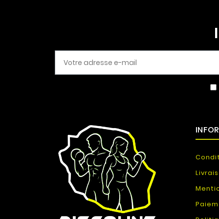
INFO
Condi
Livrai
Menti
Paiem