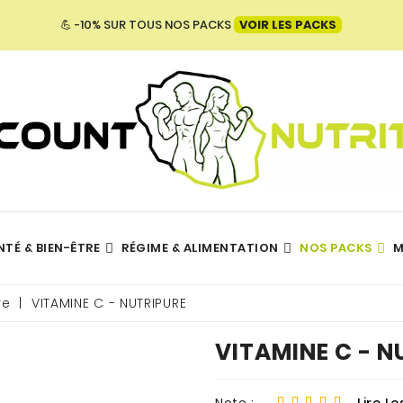
💪 -10% SUR TOUS NOS PACKS
VOIR LES PACKS
NTÉ & BIEN-ÊTRE
RÉGIME & ALIMENTATION
NOS PACKS
M
Hydratation - Électrolytes
TOUTES NOS MARQUES
re
VITAMINE C - NUTRIPURE
VITAMINE C - N
Note :
Lire Le