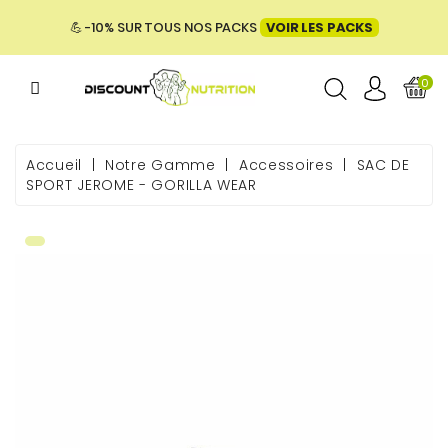
MENU
💪 -10% SUR TOUS NOS PACKS
VOIR LES PACKS
0
ME
Accueil
Notre Gamme
Accessoires
SAC DE
SPORT JEROME - GORILLA WEAR
 & BIEN-
E &
ENTATION
PACKS
UES