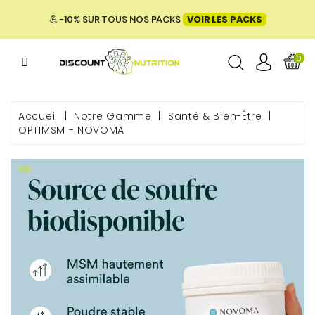
MENU
💪 -10% SUR TOUS NOS PACKS
VOIR LES PACKS
0
ME
Accueil
Notre Gamme
Santé & Bien-Être
OPTIMSM - NOVOMA
 & BIEN-
E &
ENTATION
PACKS
UES