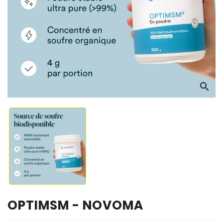
OS
search
OPTIMSM - NOVOMA