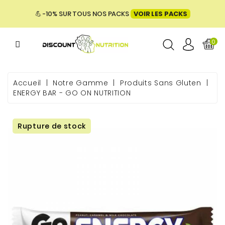
MENU
💪 -10% SUR TOUS NOS PACKS
VOIR LES PACKS
0
ME
Accueil
Notre Gamme
Produits Sans Gluten
ENERGY BAR - GO ON NUTRITION
 & BIEN-
Rupture de stock
E &
ENTATION
PACKS
UES